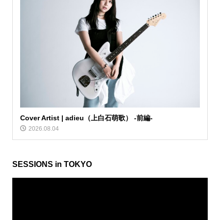
Cover Artist | adieu（上白石萌歌） -前編-
2026.08.04
SESSIONS in TOKYO
動
画
プ
レ