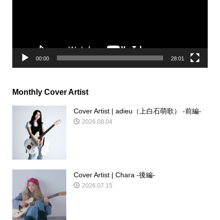
ー
ヤ
ー
00:00
28:01
Monthly Cover Artist
Cover Artist | adieu（上白石萌歌） -前編-
2026.08.04
Cover Artist | Chara -後編-
2026.07.15