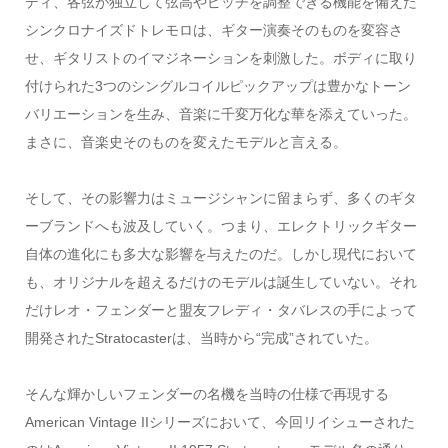
ディ、各弦が独立して弦高やピッチを調整できる機能を備えた
シンクロナイズドトレモロは、ギター演奏そのものを変容さ
せ、ギタリストのイマジネーションを刺激した。ボディに取り
付けられた3つのシングルコイルピックアップは豊かなトーン
バリエーションを生み、音楽に千変万化な華を添えていった。
まさに、音楽史そのものを変えたモデルと言える。
そして、その影響力はミュージシャンに留まらず、多くのギタ
ーブランドへも波及していく。つまり、エレクトリックギター
自体の進化にも多大な影響を与えたのだ。しかし現代において
も、オリジナルを超えるだけのモデルは誕生していない。それ
だけレオ・フェンダーと盟友フレディ・タバレスの手によって
開発されたStratocasterは、当時から“完成”されていた。
そんな輝かしいフェンダーの名機を当時の仕様で再現する
American Vintage IIシリーズにおいて、今回リイシューされた