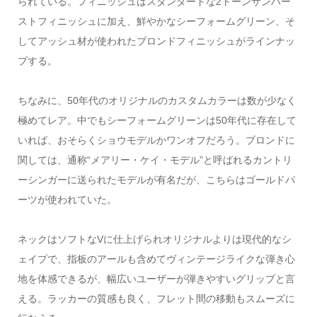
られている。フィニッシュはスタンダードな2トーンサンバー
ストフィニッシュに加え、鮮やかなシーフォームグリーン、そ
してアッシュ材が使われたブロンドフィニッシュがラインナッ
プする。
ちなみに、50年代のオリジナルのカスタムカラーは数が少なく
極めてレア。中でもシーフォームグリーンは50年代に存在して
いれば、おそらくショウモデルかワンオフだろう。ブロンドに
関しては、通称“メアリー・ケイ・モデル”と呼ばれるカントリ
ーシンガーに送られたモデルが有名だが、こちらはゴールドパ
ーツが使われていた。
ネックはソフトなVに仕上げられオリジナルよりは現代的なシ
ェイプで、指板のアールも含めてヴィンテージライクな弾き心
地を体感できるが、幅広いユーザーが弾きやすいグリップと言
える。ラッカーの質感も良く、フレット間の移動もスムーズに