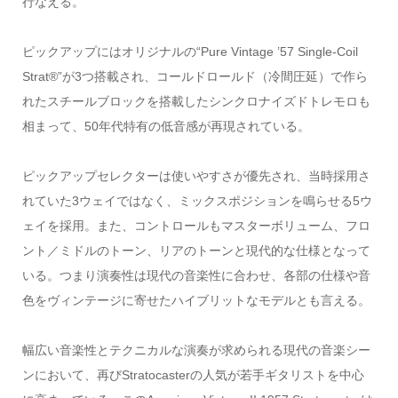
行なえる。
ピックアップにはオリジナルの“Pure Vintage ’57 Single-Coil
Strat®”が3つ搭載され、コールドロールド（冷間圧延）で作ら
れたスチールブロックを搭載したシンクロナイズドトレモロも
相まって、50年代特有の低音感が再現されている。
ピックアップセレクターは使いやすさが優先され、当時採用さ
れていた3ウェイではなく、ミックスポジションを鳴らせる5ウ
ェイを採用。また、コントロールもマスターボリューム、フロ
ント／ミドルのトーン、リアのトーンと現代的な仕様となって
いる。つまり演奏性は現代の音楽性に合わせ、各部の仕様や音
色をヴィンテージに寄せたハイブリットなモデルとも言える。
幅広い音楽性とテクニカルな演奏が求められる現代の音楽シー
ンにおいて、再びStratocasterの人気が若手ギタリストを中心