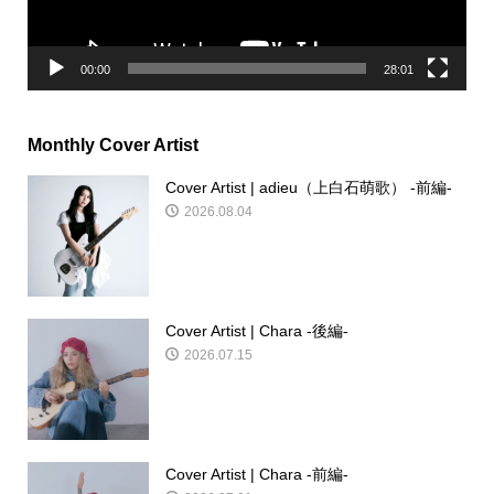
ー
00:00
28:01
Monthly Cover Artist
Cover Artist | adieu（上白石萌歌） -前編-
2026.08.04
Cover Artist | Chara -後編-
2026.07.15
Cover Artist | Chara -前編-