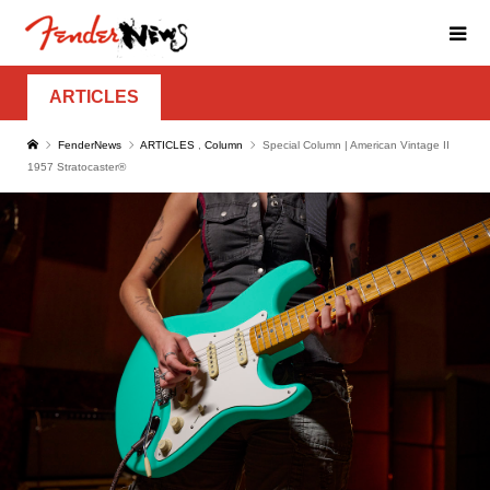
ARTICLES
FenderNews
ARTICLES
,
Column
Special Column | American Vintage II
1957 Stratocaster®︎