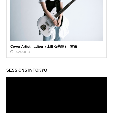
Cover Artist | adieu（上白石萌歌） -前編-
2026.08.04
SESSIONS in TOKYO
動
画
プ
レ
ー
ヤ