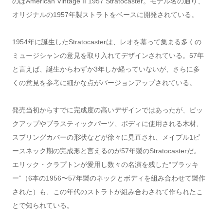
のはAmerican Vintage II 1957 Stratocaster。モデル名の通り、
オリジナルの1957年製ストラトをベースに開発されている。
1954年に誕生したStratocasterは、レオを慕って集まる多くの
ミュージシャンの意見を取り入れてデザインされている。57年
と言えば、誕生からわずか3年しか経っていないが、さらに多
くの意見を参考に細かな点がバージョンアップされている。
発売当初からすでに完成度の高いデザインではあったが、ピッ
クアップやプラスティックパーツ、ボディに使用される木材、
スプリングカバーの形状などが徐々に見直され、メイプル1ピ
ースネック期の完成形と言えるのが57年製のStratocasterだ。
エリック・クラプトンが愛用し数々の名演を残した“ブラッキ
ー”（6本の1956〜57年製のネックとボディを組み合わせて製作
された）も、この年代のストラトが組み合わされて作られたこ
とで知られている。