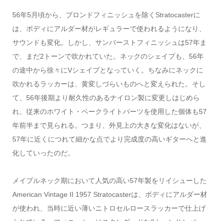
56年5月頃から、ブロンドフィニッシュを除くStratocasterに
は、ボディにアルダー材がレギュラーで使われるようになり、
サウンドも変化。しかし、サンバーストフィニッシュは57年ま
で、まだ2トーンで吹かれていた。ネックのシェイプも、56年
の途中から徐々にVシェイプとなっていく。ちなみにネックに
吹かれるラッカーは、黄変しづらいものへと変えられた。そし
て、56年後期より耐久性のあるナイロン製に変更しはじめら
れ、従来のホワイト・ベークライトパーツを使用した個体も57
年前半まで見られる。つまり、外見上の大きな変化はないが、
57年に近くにつれて細かな点でより完成度の高いギターへと進
化していったのだ。
メイプルネック期において人気の高い57年製をリイシューした
American Vintage II 1957 Stratocasterは、ボディにアルダー材
が使われ、当時に近い薄いニトロセルロースラッカーで仕上げ