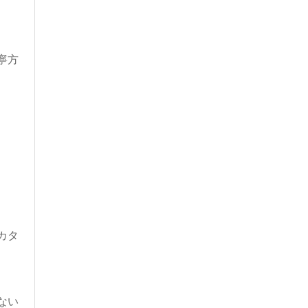
寧方
カタ
ない