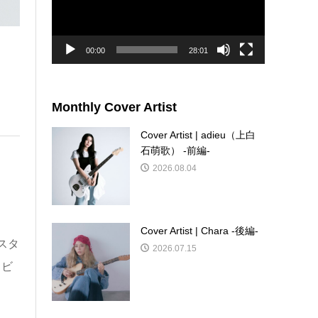
ー
ヤ
ー
00:00
28:01
Monthly Cover Artist
Cover Artist | adieu（上白
石萌歌） -前編-
2026.08.04
Cover Artist | Chara -後編-
スタ
2026.07.15
タビ