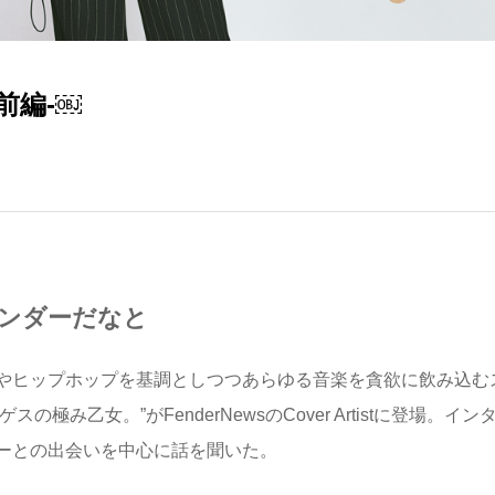
-前編-￼
フェンダーだなと
やヒップホップを基調としつつあらゆる音楽を貪欲に飲み込む
極み乙女。”がFenderNewsのCover Artistに登場。イン
ーとの出会いを中心に話を聞いた。