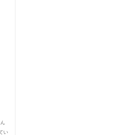
たん
てい