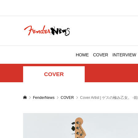
HOME
COVER
INTERVIEW
COVER
FenderNews
COVER
Cover Artist | ゲスの極み乙女。 -