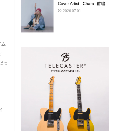
Cover Artist | Chara -前編-
2026.07.01
アム
で
だっ
イ