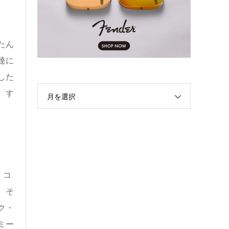
たん
達に
した
。す
月を選択
、コ
、そ
ク・
ミー