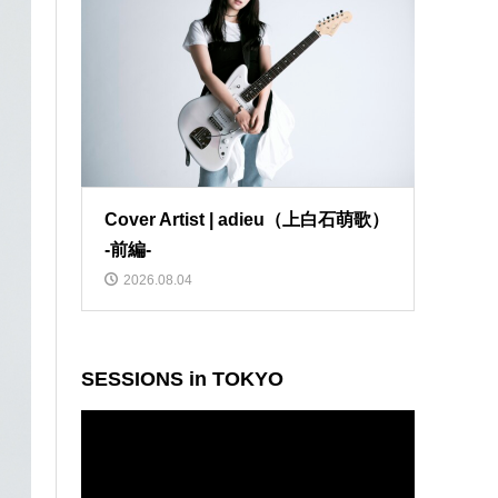
Cover Artist | adieu（上白石萌歌）
-前編-
2026.08.04
SESSIONS in TOKYO
動
画
プ
レ