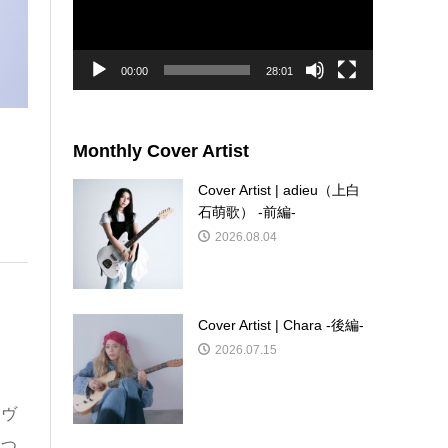
ー
ヤ
ー
00:00
28:01
Monthly Cover Artist
Cover Artist | adieu（上白
石萌歌） -前編-
2026.08.04
Cover Artist | Chara -後編-
2026.07.15
、ヴ
につ