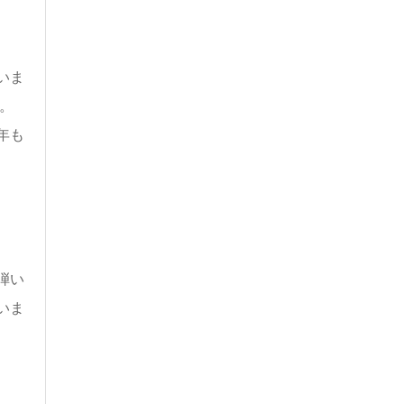
いま
。
年も
弾い
いま