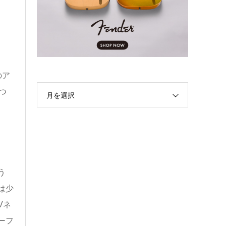
のア
つ
月を選択
う
は少
Vネ
ーフ