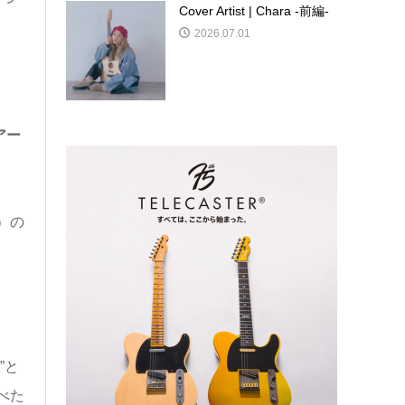
Cover Artist | Chara -前編-
2026.07.01
アー
）の
”と
べた