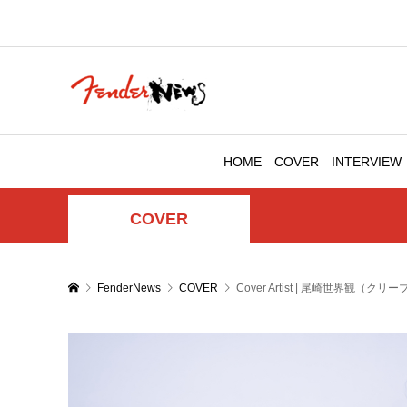
HOME
COVER
INTERVIEW
COVER
FenderNews
COVER
Cover Artist | 尾崎世界観（クリ