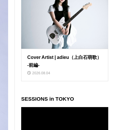
Cover Artist | adieu（上白石萌歌）
-前編-
2026.08.04
SESSIONS in TOKYO
動
画
プ
レ