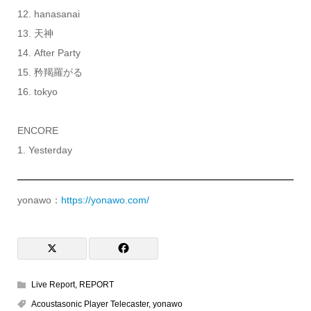
12. hanasanai
13. 天神
14. After Party
15. 矜羯羅がる
16. tokyo
ENCORE
1. Yesterday
yonawo：
https://yonawo.com/
Live Report
,
REPORT
Acoustasonic Player Telecaster
,
yonawo