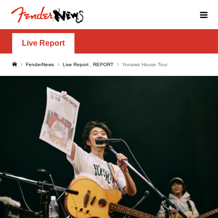
Live Report
FenderNews
Live Report
,
REPORT
Yonawo House Tour