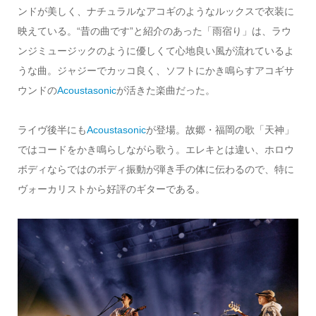
ンドが美しく、ナチュラルなアコギのようなルックスで衣装に
映えている。“昔の曲です”と紹介のあった「雨宿り」は、ラウ
ンジミュージックのように優しくて心地良い風が流れているよ
うな曲。ジャジーでカッコ良く、ソフトにかき鳴らすアコギサ
ウンドの
Acoustasonic
が活きた楽曲だった。
ライヴ後半にも
Acoustasonic
が登場。故郷・福岡の歌「天神」
ではコードをかき鳴らしながら歌う。エレキとは違い、ホロウ
ボディならではのボディ振動が弾き手の体に伝わるので、特に
ヴォーカリストから好評のギターである。