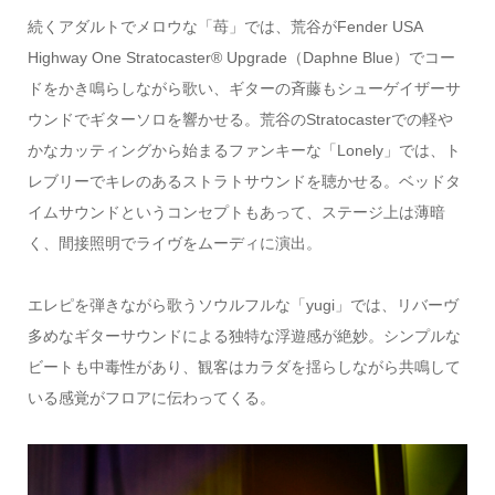
続くアダルトでメロウな「苺」では、荒谷がFender USA
Highway One Stratocaster®️ Upgrade（Daphne Blue）でコー
ドをかき鳴らしながら歌い、ギターの斉藤もシューゲイザーサ
ウンドでギターソロを響かせる。荒谷のStratocasterでの軽や
かなカッティングから始まるファンキーな「Lonely」では、ト
レブリーでキレのあるストラトサウンドを聴かせる。ベッドタ
イムサウンドというコンセプトもあって、ステージ上は薄暗
く、間接照明でライヴをムーディに演出。
エレピを弾きながら歌うソウルフルな「yugi」では、リバーヴ
多めなギターサウンドによる独特な浮遊感が絶妙。シンプルな
ビートも中毒性があり、観客はカラダを揺らしながら共鳴して
いる感覚がフロアに伝わってくる。