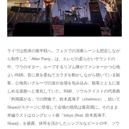
ライヴは怒涛の後半戦へ。フェスでの演奏シーンも想定しなが
ら制作した「After Party」は、エレピの柔らかいサウンドの
中、ワウのギター、ループするリズム隊がファンキーかつ心地
よいR&B。音に身を委ねてカラダを動かしながら聴いている観
客。心地良いグルーヴの波が会場を包み込み、観客とともに楽
しめる楽曲へと進化していた。R&B、ソウルテイストの代表曲
「矜羯羅がる」での間奏で、鈴木真海子（chelmico）、続いて
Skaaiがステージに登場して会場の熱気は最高潮に。そのまま
本編ラストはロングヒット曲「tokyo (feat. 鈴木真海子,
Skaai)」を披露。休符を活かしたシンプルなビートの中、ソウ