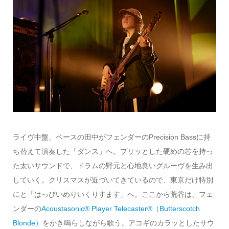
ライヴ中盤、ベースの田中がフェンダーのPrecision Bassに持
ち替えて演奏した「ダンス」へ。プリッとした硬めの芯を持っ
た太いサウンドで、ドラムの野元と心地良いグルーヴを生み出
していく。クリスマスが近づいてきているので、東京だけ特別
にと「はっぴいめりいくりすます」へ。ここから荒谷は、フェ
ンダーの
Acoustasonic® Player Telecaster®（Butterscotch
Blonde）
をかき鳴らしながら歌う。アコギのカラッとしたサウ