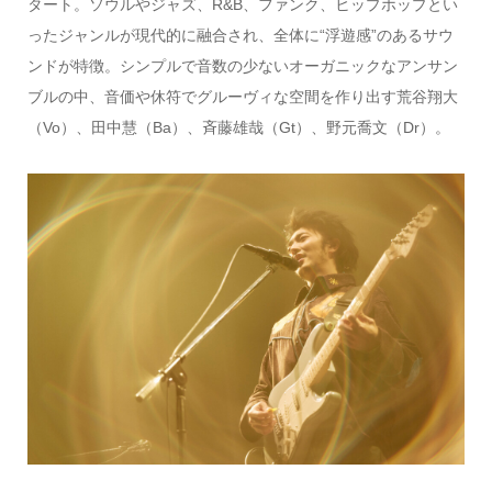
タート。ソウルやジャズ、R&B、ファンク、ヒップホップとい
ったジャンルが現代的に融合され、全体に“浮遊感”のあるサウ
ンドが特徴。シンプルで音数の少ないオーガニックなアンサン
ブルの中、音価や休符でグルーヴィな空間を作り出す荒谷翔大
（Vo）、田中慧（Ba）、斉藤雄哉（Gt）、野元喬文（Dr）。