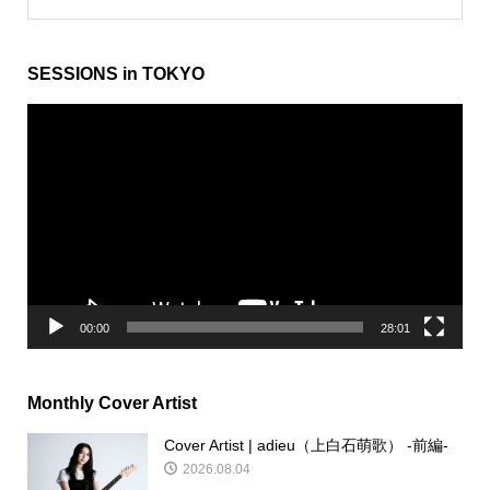
SESSIONS in TOKYO
動
画
プ
レ
ー
ヤ
ー
00:00
28:01
Monthly Cover Artist
Cover Artist | adieu（上白石萌歌） -前編-
2026.08.04