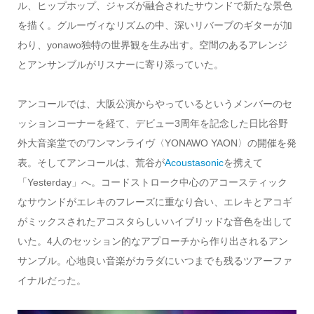
ル、ヒップホップ、ジャズが融合されたサウンドで新たな景色
を描く。グルーヴィなリズムの中、深いリバーブのギターが加
わり、yonawo独特の世界観を生み出す。空間のあるアレンジ
とアンサンブルがリスナーに寄り添っていた。
アンコールでは、大阪公演からやっているというメンバーのセ
ッションコーナーを経て、デビュー3周年を記念した日比谷野
外大音楽堂でのワンマンライヴ〈YONAWO YAON〉の開催を発
表。そしてアンコールは、荒谷が
Acoustasonic
を携えて
「Yesterday」へ。コードストローク中心のアコースティック
なサウンドがエレキのフレーズに重なり合い、エレキとアコギ
がミックスされたアコスタらしいハイブリッドな音色を出して
いた。4人のセッション的なアプローチから作り出されるアン
サンブル。心地良い音楽がカラダにいつまでも残るツアーファ
イナルだった。