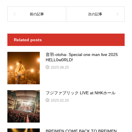
Related posts
音羽-otoha- Special one man live 2025
HELL0w0RLD!
2025.08.25
フジファブリック LIVE at NHKホール
2025.02.20
BREIMEN COME BACK TO BREIMEN