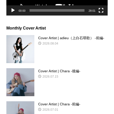
00:00
28:01
Monthly Cover Artist
Cover Artist | adieu（上白石萌歌） -前編-
2026.08.04
Cover Artist | Chara -後編-
2026.07.15
Cover Artist | Chara -前編-
2026.07.01