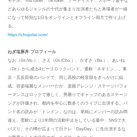
モデル、YouTuber、TikToker、アーティスト、スポーツ選手な
どあらゆるジャンルの十代が集まり出演者たちと来場者が一緒
になって特別な1日をオンラインとオフライン両方で作り上げ
る。
https://chojudai.com/
ねぎ塩豚丼 プロフィール
なお（Gt./Vo.）、さえ（Gt./Cho.）、かずさ（Ba.）、あいね
（Dr.）から成る4ピースロックバンド。通称「ネギトン」。東
京・五反田発のバンドで、同じ高校の軽音部をきっかけに結
成。容姿端麗なメンバーだが、楽曲アレンジ・ステージパフォ
ーマンスはロックで激しく、男勝りでギャップのあるステージ
ングが評価され、都内を中心に数多くのライブに出演する。バ
ンド名の読みが「トンドン」なのは、単純にメンバーの読み間
違え。受験により1年間の活動中止をしている最中、SNSで大
バズり。その噂が広まって日テレ「DayDay」に生出演するな