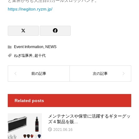
ど業界からも大注目のガールズロックバンド。
https://negiton.ryzm.jp/
Event Information
,
NEWS
ねぎ塩豚丼
,
超十代
Related posts
メンテナンスや保管に活躍するギターグッ
ズ４製品を販...
2021.06.16