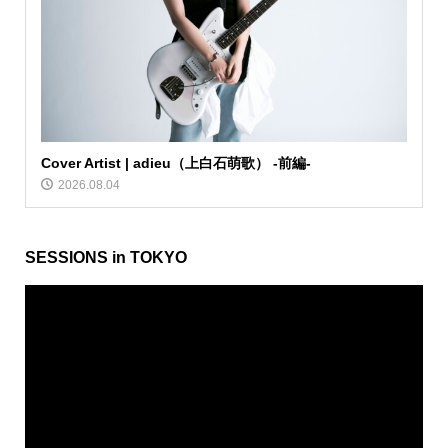
Cover Artist | adieu（上白石萌歌） -前編-
2026.08.04
SESSIONS in TOKYO
動
画
プ
レ
ー
ヤ
ー