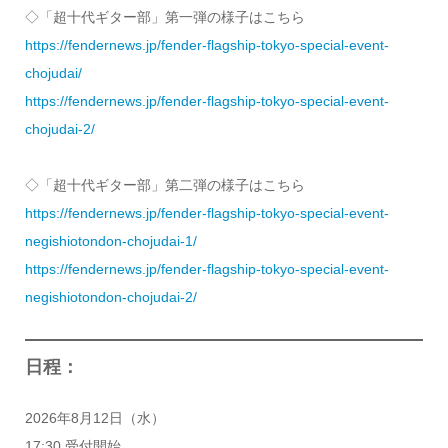
◇「超十代ギター部」第一弾の様子はこちら
https://fendernews.jp/fender-flagship-tokyo-special-event-
chojudai/
https://fendernews.jp/fender-flagship-tokyo-special-event-
chojudai-2/
◇「超十代ギター部」第二弾の様子はこちら
https://fendernews.jp/fender-flagship-tokyo-special-event-
negishiotondon-chojudai-1/
https://fendernews.jp/fender-flagship-tokyo-special-event-
negishiotondon-chojudai-2/
日程：
2026年8月12日（水）
17:30 受付開始