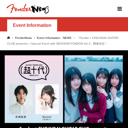
Event Information
FenderNews
Event Information
,
NEWS
「Fender × CHOJUDAI GUITAR
CLUB presents──Special Event with NEGISHIOTONDON Vol.3」開催決定！