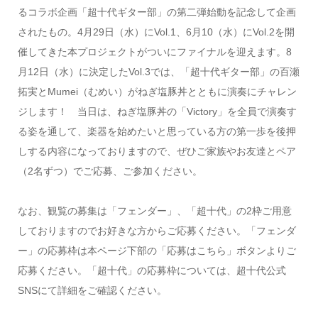
るコラボ企画「超十代ギター部」の第二弾始動を記念して企画
されたもの。4月29日（水）にVol.1、6月10（水）にVol.2を開
催してきた本プロジェクトがついにファイナルを迎えます。8
月12日（水）に決定したVol.3では、「超十代ギター部」の百瀬
拓実とMumei（むめい）がねぎ塩豚丼とともに演奏にチャレン
ジします！ 当日は、ねぎ塩豚丼の「Victory」を全員で演奏す
る姿を通して、楽器を始めたいと思っている方の第一歩を後押
しする内容になっておりますので、ぜひご家族やお友達とペア
（2名ずつ）でご応募、ご参加ください。
なお、観覧の募集は「フェンダー」、「超十代」の2枠ご用意
しておりますのでお好きな方からご応募ください。「フェンダ
ー」の応募枠は本ページ下部の「応募はこちら」ボタンよりご
応募ください。「超十代」の応募枠については、超十代公式
SNSにて詳細をご確認ください。