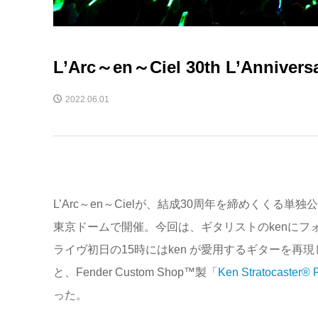
L’Arc～en～Ciel 30th L’Annivers
2022.06.01
L’Arc～en～Cielが、結成30周年を締めくくる単独公演〈
東京ドームで開催。今回は、ギタリストのkenに
ライヴ初日の15時にはken が愛用するギターを再
と、Fender Custom Shop™製「
Ken Stratocaster® 
った。