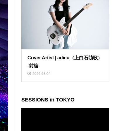
Cover Artist | adieu（上白石萌歌）
-前編-
2026.08.04
SESSIONS in TOKYO
動
画
プ
レ