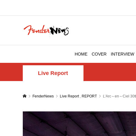
HOME
COVER
INTERVIEW
Live Report
FenderNews
Live Report
,
REPORT
L’Arc～en～Ciel 30th