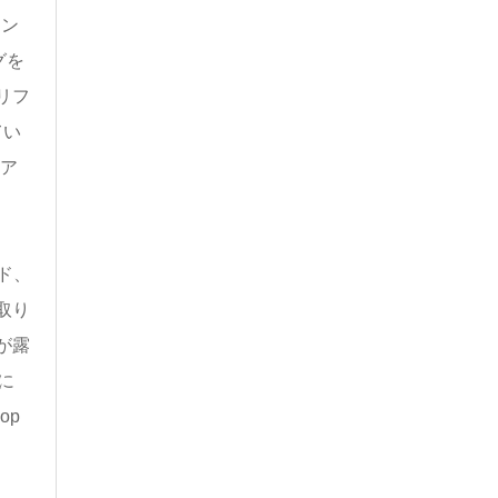
イン
グを
リフ
てい
、ア
ド、
取り
が露
に
op