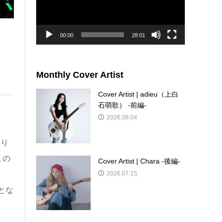
ー
ヤ
ー
00:00
28:01
Monthly Cover Artist
Cover Artist | adieu（上白
石萌歌） -前編-
2026.08.04
たり
この
Cover Artist | Chara -後編-
2026.07.15
」
とな