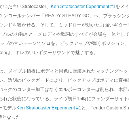
ていた白いStratocaster、
Ken Stratocaster Experiment #1
をメ
ロールナンバー「READY STEADY GO」へ。ブラッシン
ウンドを響かせる。そして、ミッドローが効いた力強いギター
ンサンブルの力強さと、メロディや歌詞のすべてが会場を一体とし
トピックアップの甘いトーンでソロを。ピックアップや弾くポジション
enは、キレのいいギターサウンドで魅了する。
は、メイプル指板にボディと同色に塗装されたマッチングヘッ
い。透明のピックガードにより、ピックアップはボディに直接
バックのコンター加工はなくエルボーコンターは削られ、木部
られた状態になっている。ライヴ初日15時にフェンダーサイト
ーモデル
Ken Stratocaster Experiment #1
と、Fender Custom Sh
禁となった。