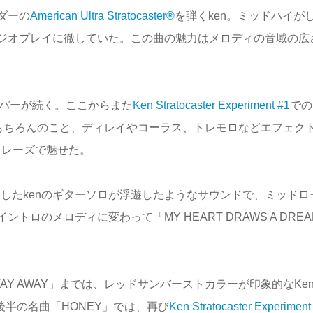
ダーの
American Ultra Stratocaster®
を弾くken。ミッドハイが
ジオプレイに徹していた。この曲の魅力はメロディの音域の広
ナンバーが続く。ここからまた
Ken Stratocaster Experiment #1
での
はもちろんのこと、ディレイやコーラス、トレモロなどエフェク
なフレーズで魅せた。
したkenのギターソロが浮遊したようなサウンドで、ミッドロ
ロのメロディに変わって「MY HEART DRAWS A DREA
ら「STAY AWAY」までは、レッドサンバーストカラーが印象的なKe
。ライヴ後半の名曲「HONEY」では、再び
Ken Stratocaster Experiment