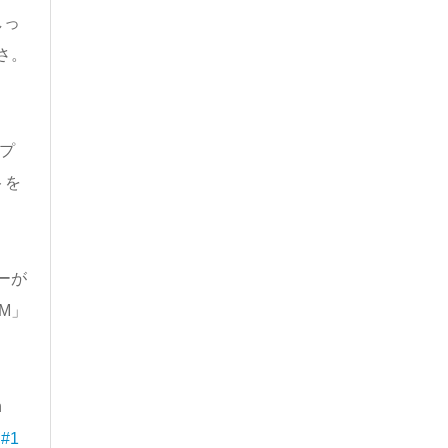
しっ
さ。
プ
トを
ーが
M」
n
 #1