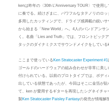
kenは昨年の〈30th L’Anniversary TOUR〉で使用し
に奏でる。続けざまに、パワフルなタテノリのロックン
多用したカッティングで、ドライブ感満載の鋭いサ
から始まる「New World」へ。4人のバンドア
く。名曲「Lies and Truth」では、フロン
タックのダイナミクスでサウンドメイクをしているk
ここまで使っている
Ken Stratocaster Experiment #1
ゴールドのハードウェアの組み合わせが非常に美し
付けられている。以前のプロトタイプでは、ボディ
出している状態であったが、今回はそこに金箔が貼
て、ken が愛用するギターを再現したシグネイチャ
製
Ken Stratocaster Paisley Fantasy
の発売が情報解