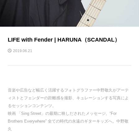
LIFE with Fender | HARUNA（SCANDAL）
2019.06.21
音楽や広告など幅広く活躍するフォトグラファー中野敬久がアーテ
ィストとフェンダーの距離感を撮影、キュレーションする写真によ
るセッションコンテンツ。
映画 「Sing Street」の最期に映しだされたメッセージ, “For
Brothers Everywhere” 全ての時代の永遠のギターキッズへ。中野敬
久