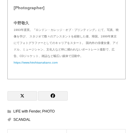
[Photographer]
中野敬久
1993年渡英。『ロンドン・カレッジ・オブ・プリンティング』にて、写真、映
像を学び、 スタジオで数々のアシスタントを経験した後、帰国。1999年東京
にてフォトグラファーとしてのキャリアをスタート。 国内外の俳優女優、アイ
ドル、ミュージシャン、文化人など枠に捕われないポートレート撮影で、広
告、CDジャケット、雑誌など幅広い媒体で活動中。
https://www.hirohisanakano.com
LIFE with Fender
,
PHOTO
SCANDAL