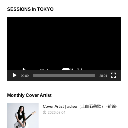
SESSIONS in TOKYO
動
画
プ
レ
ー
ヤ
ー
00:00
28:01
Monthly Cover Artist
Cover Artist | adieu（上白石萌歌） -前編-
2026.08.04