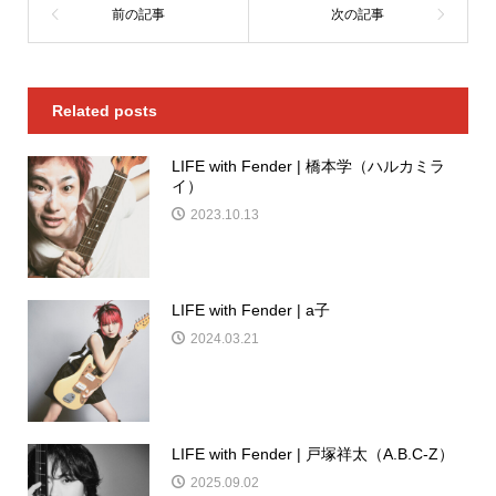
Related posts
LIFE with Fender | 橋本学（ハルカミラ
イ）
2023.10.13
LIFE with Fender | a子
2024.03.21
LIFE with Fender | 戸塚祥太（A.B.C-Z）
2025.09.02