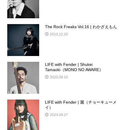
The Rock Freaks Vol.16 | わかざえもん
2019.12.20
LIFE with Fender | Shukei
Tamaoki（MONO NO AWARE）
2020.09.10
LIFE with Fender | 麗（チョーキューメ
イ）
2023.09.27