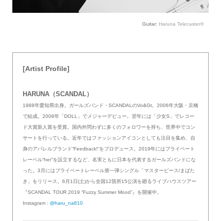
Guitar:
Haruna Telecaster®
[Artist Profile]
HARUNA（SCANDAL）
1988年愛知県出身。ガールズバンド・SCANDALのVo&Gt。2006年大阪・京橋
で結成。2008年「DOLL」でメジャーデビュー。翌年には「少女S」でレコー
ド大賞新人賞を受賞。国内外問わずに多くのフォロワーを持ち、世界中でコン
サートを行っている。近年ではファッションアイコンとしても注目を集め、自
身のアパレルブランド“Feedback!”をプロデュース。2019年にはプライベート
レーベル“her”を設立するなど、名実ともに日本を代表するガールズバンドにな
った。3月にはプライベートレーベル第一弾シングル「マスターピース/まばた
き」をリリース。6月1日(土)から全国12箇所15公演を廻るライブハウスツアー
『SCANDAL TOUR 2019 “Fuzzy Summer Mood”』を開催中。
Instagram :
@haru_na810