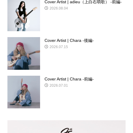
Cover Artist | adieu（上白石萌歌） -前編-
2026.08.04
Cover Artist | Chara -後編-
2026.07.15
Cover Artist | Chara -前編-
2026.07.01