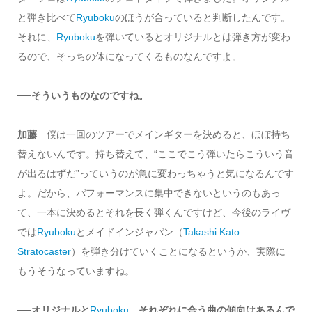
と弾き比べて
Ryuboku
のほうが合っていると判断したんです。
それに、
Ryuboku
を弾いているとオリジナルとは弾き方が変わ
るので、そっちの体になってくるものなんですよ。
──そういうものなのですね。
加藤
僕は一回のツアーでメインギターを決めると、ほぼ持ち
替えないんです。持ち替えて、“ここでこう弾いたらこういう音
が出るはずだ”っていうのが急に変わっちゃうと気になるんです
よ。だから、パフォーマンスに集中できないというのもあっ
て、一本に決めるとそれを長く弾くんですけど、今後のライヴ
では
Ryuboku
とメイドインジャパン（
Takashi Kato
Stratocaster
）を弾き分けていくことになるというか、実際に
もうそうなっていますね。
──オリジナルと
Ryuboku
、それぞれに合う曲の傾向はあるんで