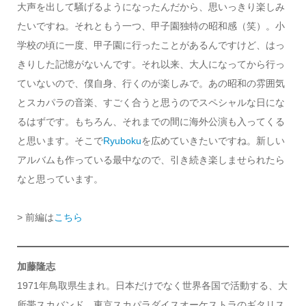
大声を出して騒げるようになったんだから、思いっきり楽しみ
たいですね。それともう一つ、甲子園独特の昭和感（笑）。小
学校の頃に一度、甲子園に行ったことがあるんですけど、はっ
きりした記憶がないんです。それ以来、大人になってから行っ
ていないので、僕自身、行くのが楽しみで。あの昭和の雰囲気
とスカパラの音楽、すごく合うと思うのでスペシャルな日にな
るはずです。もちろん、それまでの間に海外公演も入ってくる
と思います。そこで
Ryuboku
を広めていきたいですね。新しい
アルバムも作っている最中なので、引き続き楽しませられたら
なと思っています。
> 前編は
こちら
加藤隆志
1971年鳥取県生まれ。日本だけでなく世界各国で活動する、大
所帯スカバンド、東京スカパラダイスオーケストラのギタリス