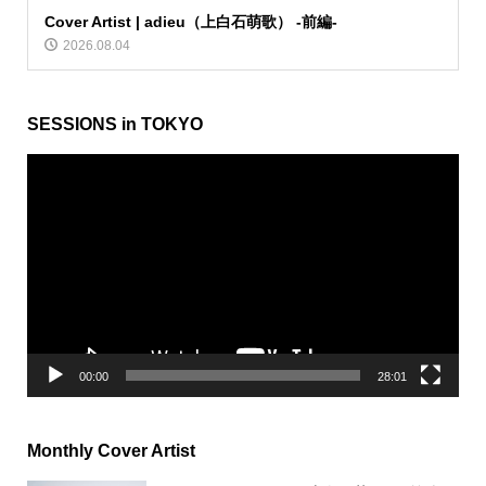
Cover Artist | adieu（上白石萌歌） -前編-
2026.08.04
SESSIONS in TOKYO
動
画
プ
レ
ー
ヤ
ー
00:00
28:01
Monthly Cover Artist