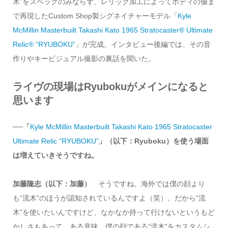
木”をスペックのみならず、レリック加工によってボディの傷ま
で再現したCustom Shop製シグネイチャーモデル「
Kyle
McMillin Masterbuilt Takashi Kato 1965 Stratocaster® Ultimate
Relic® “RYUBOKU”
」が完成。インタビュー後編では、その音
作りやキービジュアル撮影の裏話を聞いた。
ライヴの現場はRyubokuがメインになると
思います
──「
Kyle McMillin Masterbuilt Takashi Kato 1965 Stratocaster
Ultimate Relic “RYUBOKU”
」（以下：Ryuboku）を使う場面
は増えていきそうですね。
加藤隆志（以下：加藤）
そうですね。海外では僕の顔より
も“流木”のほうが認知されているんですよ（笑）。だから“流
木”を使いたいんですけど、なかなか持って行けないというもど
かしさもあって、ある意味、僕の顔である“流木”をカスタムシ