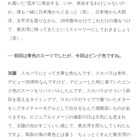
れ着いた“流木”に再会する…いや、再会するわけじゃないの
か。僕も一緒に日本海からぐるっと（笑）。日本海から大西
洋、太平洋を渡りながら、20年数年かけてこれだけの傷をつけ
て、東京湾に帰ってきたというストーリーにしておきましょう
（笑）。
──前回は青色のスーツでしたが、今回はピンク色ですね。
加藤
スカパラにとって大事な色なんです。スカパラは来年、
デビュー35周年なんですけど、デビューした時に着ていたピン
ク色のスーツをリバイバルしたんです。スカパラがそういう節
目を迎えるタイミングで、スカパラのライヴで傷ついたギター
をシグネイチャーモデルとして出せるなんて感慨深いものがあ
りますね。ビジュアルイメージの撮影の日は天気にも恵まれ
て、太陽の光がすごくいい感じで、東京湾を照らしてくれたん
ですよ。鳥取の海の青色とは違う、ちょっとくすんだ東京湾の