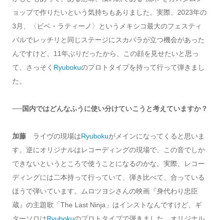
ョップで作りたいという気持ちもありました。実際、2023年の
3月、〈ビベ・ラティーノ〉というメキシコ最大のフェスティ
バルでレッチリと同じステージにスカパラが立つ機会があった
んですけど、11年ぶりだったから、この顔を見せたいと思っ
て、さっそく
Ryuboku
のプロトタイプを持って行って弾きまし
た。
──国内ではどんなふうに使い分けていこうと考えていますか？
加藤
ライヴの現場は
Ryuboku
がメインになってくると思いま
す。逆にオリジナルはレコーディングの現場で、この音でしか
できないというところで使うことになるのかな。実際、レコー
ディングには二本持って行っていて、弾き比べて、合っている
ほうで弾いています。ムロツヨシさんの映画『身代わり忠臣
蔵』の主題歌「The Last Ninja」はインストなんですけど、ギ
ターソロは
Ryuboku
のプロトタイプで弾きました。オリジナル