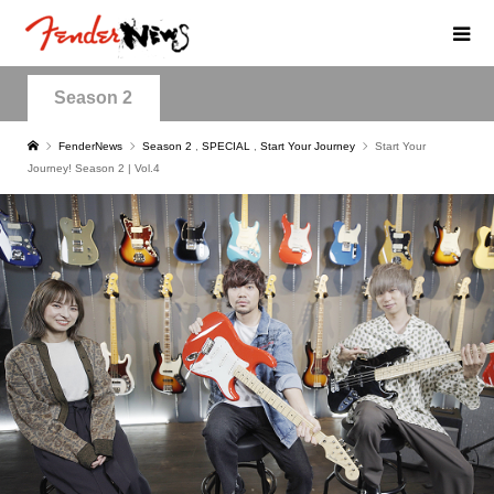
Season 2
FenderNews
Season 2
,
SPECIAL
,
Start Your Journey
Start Your
Journey! Season 2 | Vol.4