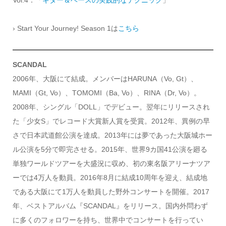
Vol.4：「
ギター＆ベースの実践的なテクニック
」
› Start Your Journey! Season 1は
こちら
SCANDAL
2006年、大阪にて結成。メンバーはHARUNA（Vo, Gt）、
MAMI（Gt, Vo）、TOMOMI（Ba, Vo）、RINA（Dr, Vo）。
2008年、シングル「DOLL」でデビュー。翌年にリリースされ
た「少女S」でレコード大賞新人賞を受賞。2012年、異例の早
さで日本武道館公演を達成。2013年には夢であった大阪城ホー
ル公演を5分で即完させる。2015年、世界9カ国41公演を廻る
単独ワールドツアーを大盛況に収め、初の東名阪アリーナツア
ーでは4万人を動員。2016年8月に結成10周年を迎え、結成地
である大阪にて1万人を動員した野外コンサートを開催。2017
年、ベストアルバム『SCANDAL』をリリース。国内外問わず
に多くのフォロワーを持ち、世界中でコンサートを行ってい