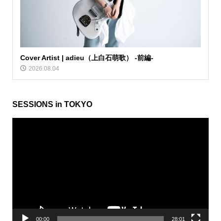
Cover Artist | adieu（上白石萌歌） -前編-
2026.08.04
SESSIONS in TOKYO
動
画
プ
レ
ー
ヤ
ー
00:00
28:01