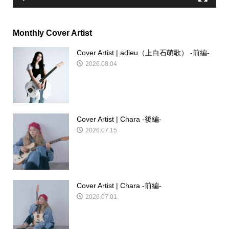
Monthly Cover Artist
Cover Artist | adieu（上白石萌歌） -前編-
2026.08.04
Cover Artist | Chara -後編-
2026.07.15
Cover Artist | Chara -前編-
2026.07.01