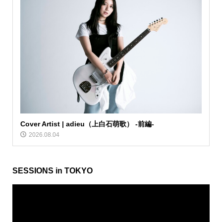
Cover Artist | adieu（上白石萌歌） -前編-
2026.08.04
SESSIONS in TOKYO
動
画
プ
レ