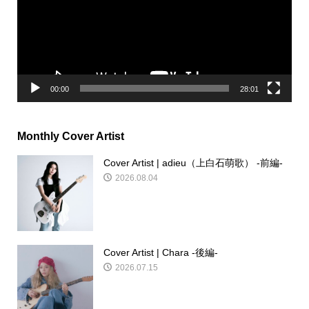
ー
ヤ
ー
00:00
28:01
Monthly Cover Artist
Cover Artist | adieu（上白石萌歌） -前編-
2026.08.04
Cover Artist | Chara -後編-
2026.07.15