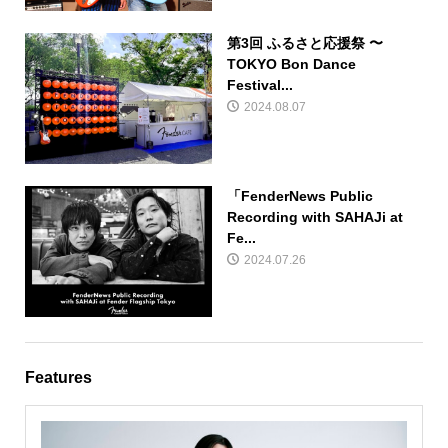
第3回 ふるさと応援祭 〜
TOKYO Bon Dance
Festival...
2024.08.07
「FenderNews Public
Recording with SAHAJi at
Fe...
2024.07.26
Features