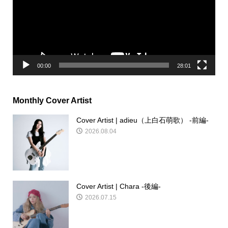
ー
ヤ
ー
00:00
28:01
Monthly Cover Artist
Cover Artist | adieu（上白石萌歌） -前編-
2026.08.04
Cover Artist | Chara -後編-
2026.07.15