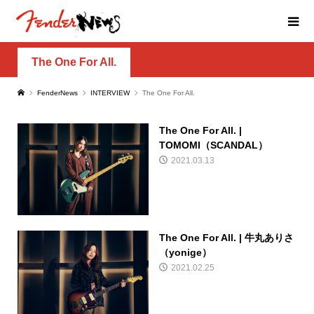
The One For All.
FenderNews
INTERVIEW
The One For All.
The One For All. |
TOMOMI（SCANDAL）
2021.03.13
The One For All. | 牛丸ありさ
（yonige）
2021.02.25