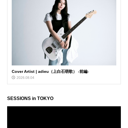
Cover Artist | adieu（上白石萌歌） -前編-
2026.08.04
SESSIONS in TOKYO
動
画
プ
レ