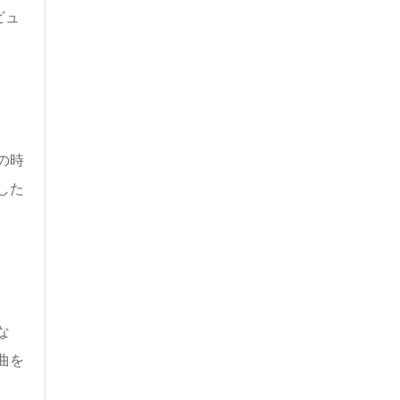
ビュ
の時
した
な
曲を