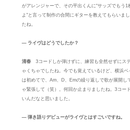
がアレンジャーで、その平出くんに“サッズでもう
よ”と言って制作の合間にギターを教えてもらいま
たね。
― ライヴはどうでしたか？
清春
3コードしか弾けずに、練習も全然せずにス
ゃくちゃでしたね。今でも覚えているけど、横浜ベ
は初めてで、Am、D、Emの繰り返しで歌が展開してい
ゃ緊張して（笑）。何回か止まりましたね。3コー
いんだなと思いました。
― 弾き語りデビューがライヴとはすごいですね。