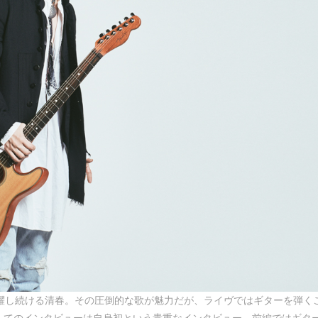
躍し続ける清春。その圧倒的な歌が魅力だが、ライヴではギターを弾く
してのインタビューは自身初という貴重なインタビュー。前編ではギタ