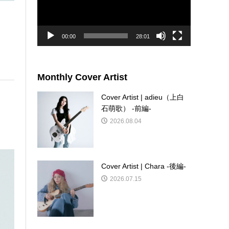
ー
ヤ
ー
00:00
28:01
Monthly Cover Artist
Cover Artist | adieu（上白
石萌歌） -前編-
2026.08.04
Cover Artist | Chara -後編-
2026.07.15