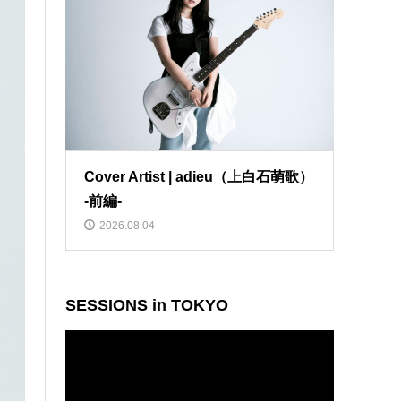
Cover Artist | adieu（上白石萌歌）
-前編-
2026.08.04
SESSIONS in TOKYO
動
画
プ
レ