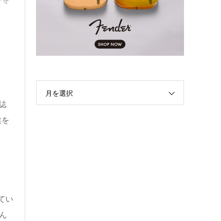
月を選択
誌
埃を
てい
くん