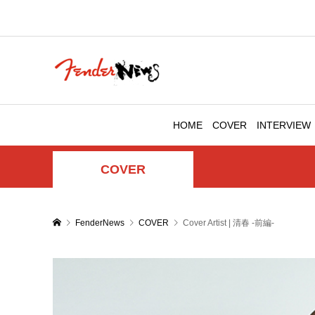
HOME
COVER
INTERVIEW
COVER
FenderNews
COVER
Cover Artist | 清春 -前編-