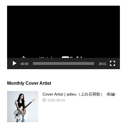
動
画
プ
レ
ー
ヤ
ー
00:00
28:01
Monthly Cover Artist
Cover Artist | adieu（上白石萌歌） -前編-
2026.08.04