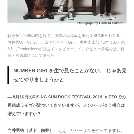
（Photograph by Hirohisa Nakano）
解散から17年の時を経て、待望の再結成を果たすNUMBER GIRL。
向井秀徳（Vo,Gt）、田渕ひさ子（Gt）、中尾憲太郎 45才（Ba）の
3人にFenderNewsが独占インタビュー。インタビュー前編では、解
散・再結成について迫った。
NUMBER GIRLを生で見たことがない、 じゃあ見
せてやりましょうかと
― 8月16日のRISING SUN ROCK FESTIVAL 2019 in EZOでの
再結成ライヴが近づいてきていますが、メンバーが会う機会は
増えていますか？
向井秀徳（以下：向井）
ええ。リハーサルをやってますね。