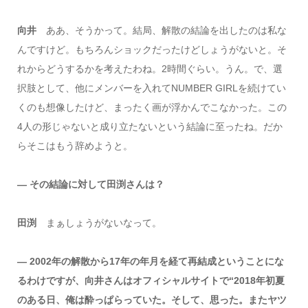
向井
ああ、そうかって。結局、解散の結論を出したのは私な
んですけど。もちろんショックだったけどしょうがないと。そ
れからどうするかを考えたわね。2時間ぐらい。うん。で、選
択肢として、他にメンバーを入れてNUMBER GIRLを続けてい
くのも想像したけど、まったく画が浮かんでこなかった。この
4人の形じゃないと成り立たないという結論に至ったね。だか
らそこはもう辞めようと。
― その結論に対して田渕さんは？
田渕
まぁしょうがないなって。
― 2002年の解散から17年の年月を経て再結成ということにな
るわけですが、向井さんはオフィシャルサイトで“2018年初夏
のある日、俺は酔っぱらっていた。そして、思った。またヤツ