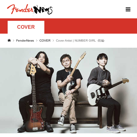
COVER
FenderNews
COVER
Cover Artist | NUMBER GIRL -前編-