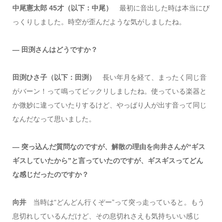
中尾憲太郎 45才（以下：中尾）
最初に音出した時は本当にび
っくりしました。時空が歪んだような気がしましたね。
― 田渕さんはどうですか？
田渕ひさ子（以下：田渕）
長い年月を経て、まったく同じ音
がバーン！って鳴ってビックリしましたね。使っている楽器と
か微妙に違っていたりするけど、やっぱり人が出す音って同じ
なんだなって思いました。
― 突っ込んだ質問なのですが、解散の理由を向井さんが“ギス
ギスしていたから”と言っていたのですが、ギスギスってどん
な感じだったのですか？
向井
当時は“どんどん行くぞー”って突っ走っていると。もう
息切れしているんだけど、その息切れさえも気持ちいい感じ