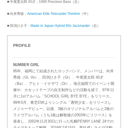
■ 中尾憲太郎 45才：1990 Precision Bass（左）
■ 向井秀徳：
American Elite Telecaster Thinline
（中）
■ 田渕ひさ子：
Made in Japan Hybrid 60s Jazzmaster
（右）
PROFILE
NUMBER GIRL
95年、福岡にて結成されたロックバンド。メンバーは、向井
秀徳（Gt, Vo）、田渕ひさ子（Gt）、中尾憲太郎 45才
（Ba）、アヒト・イナザワ（Dr）。地元福岡でのイベント開
催や、カセットテープの自主制作などの活動を経て、97年11
月に1stアルバム「SCHOOL GIRL BYE BYE」をリリース。
99年5月、東芝EMIよりシングル「透明少女」をリリースし
メジャーデビュー。以後、3枚のオリジナルアルバムと2枚の
ライヴアルバム（うち1枚は解散後の2003年にリリース）を
発表し、2002年11月30日に行った札幌PENNY LANE 24での
ライヴをもって解散。2019年2月15日、再結成しライヴ活動