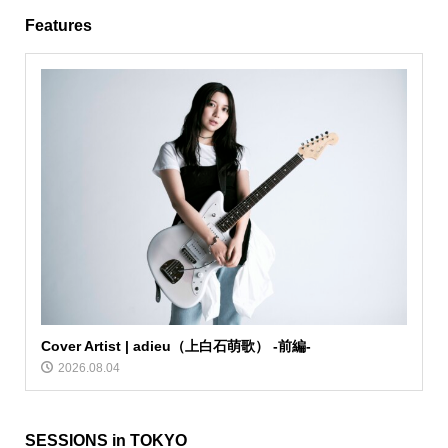
Features
Cover Artist | adieu（上白石萌歌） -前編-
2026.08.04
SESSIONS in TOKYO