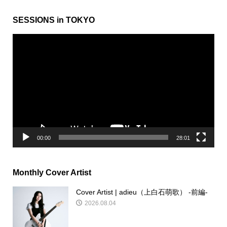
SESSIONS in TOKYO
動
画
プ
レ
ー
ヤ
ー
00:00
28:01
Monthly Cover Artist
Cover Artist | adieu（上白石萌歌） -前編-
2026.08.04