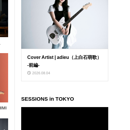
人
Cover Artist | adieu（上白石萌歌）
-前編-
2026.08.04
SESSIONS in TOKYO
HIMI
動
画
プ
レ