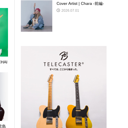
Cover Artist | Chara -前編-
2026.07.01
 CHAI
| 君島