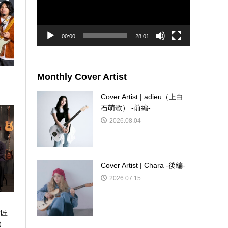
ー
ヤ
ー
00:00
28:01
Monthly Cover Artist
Cover Artist | adieu（上白
石萌歌） -前編-
2026.08.04
Cover Artist | Chara -後編-
2026.07.15
北村匠
/）