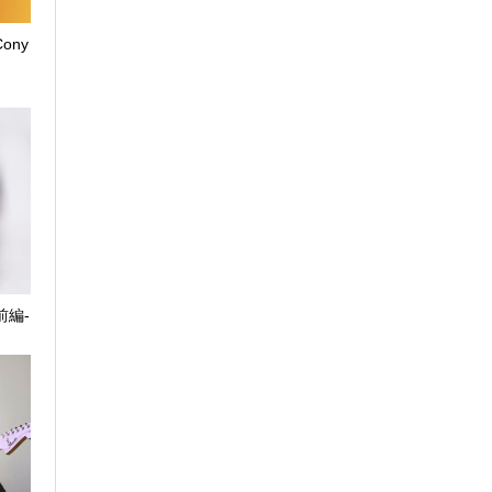
 Cony
）
-前編-