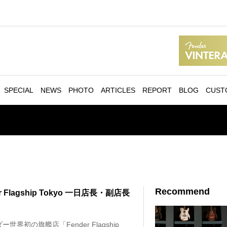
SPECIAL
NEWS
PHOTO
ARTICLES
REPORT
BLOG
CUST
Recommend
er Flagship Tokyo 一日店長・副店長
ー世界初の旗艦店「Fender Flagship