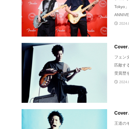
Toky
ANNIVE
2024.
Cover 
フェン
匹敵す
受賞歴を
2024.
Cover 
王道の