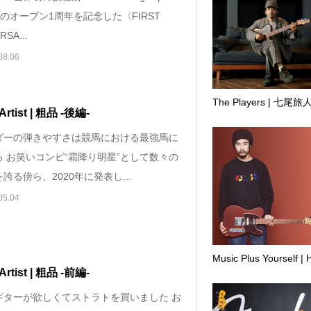
o」のオープン1周年を記念した〈FIRST
RSA...
08.06
The Players | 七尾旅
Artist | 粗品 -後編-
ダーの弾きやすさは競馬における最強馬に
る お笑いコンビ“霜降り明星”として数々の
誇る傍ら、2020年に発表し...
05.04
Music Plus Yourself | 
Artist | 粗品 -前編-
ギターが欲しくてストラトを買いました お