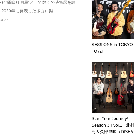
ンビ“霜降り明星”として数々の受賞歴を誇
2020年に発表したボカロ楽...
04.27
SESSIONS in TOKYO
| Ovall
Start Your Journey!
Season 3 | Vol.1 | 
海＆矢部昌暉（DISH/