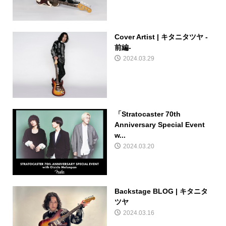
Cover Artist | キタニタツヤ -
前編-
2024.03.29
「Stratocaster 70th
Anniversary Special Event
w...
2024.03.20
Backstage BLOG | キタニタ
ツヤ
2024.03.16