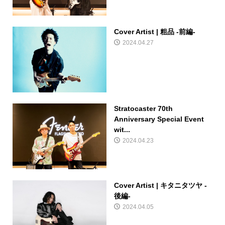
Cover Artist | 粗品 -前編-
2024.04.27
Stratocaster 70th
Anniversary Special Event
wit...
2024.04.23
Cover Artist | キタニタツヤ -
後編-
2024.04.05