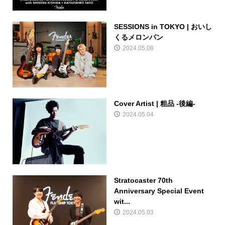
SESSIONS in TOKYO | おいし
くるメロンパン
2024.05.08
Cover Artist | 粗品 -後編-
2024.05.04
Stratocaster 70th
Anniversary Special Event
wit...
2024.05.03