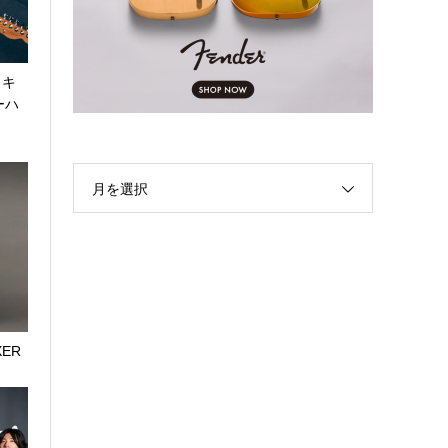
ッキ
ーハ
月を選択
IXER