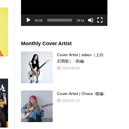
ー
ヤ
ー
00:00
28:01
Monthly Cover Artist
Cover Artist | adieu（上白
石萌歌） -前編-
2026.08.04
Cover Artist | Chara -後編-
2026.07.15