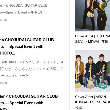
r × CHOJUDAI GUITAR CLUB
s──Special Event with NEGI...
07.06
Cover Artist | J（LUN
r × CHOJUDAI GUITAR CLUB
SEA）× MIYAVI -前編-
ts──Special Event with
HIOTO...
YouTuber、TikToker、アーティスト、ス
選手など、さまざまなジャンルで活躍して
ーンエイジャーた...
06.08
er × CHOJUDAI GUITAR CLUB
Cover Artist | ASIAN
KUNG-FU GENERATI
ts──Special Event with
後編-
IO...