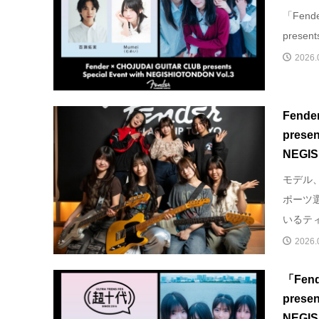
「Fende
present
2026.
Fende
presen
NEGIS
モデル、
ポーツ
いるティ
2026.
「Fend
presen
NEGISH