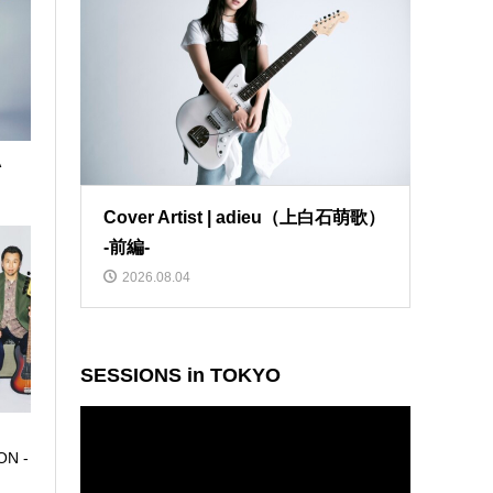
A
Cover Artist | adieu（上白石萌歌）
-前編-
2026.08.04
SESSIONS in TOKYO
動
画
ON -
プ
レ