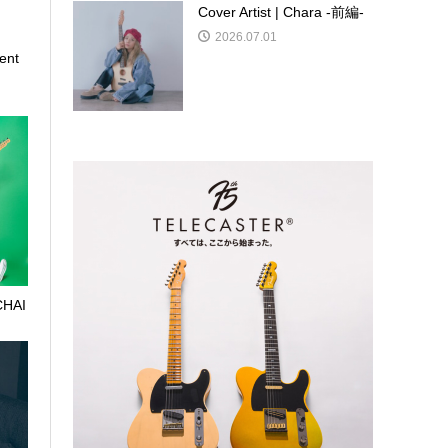
Cover Artist | Chara -前編-
2026.07.01
ent
 CHAI