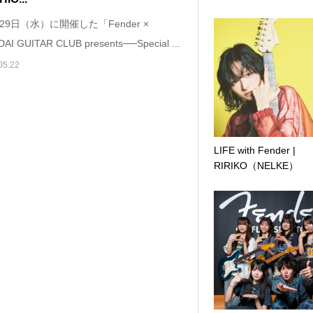
29日（水）に開催した「Fender ×
AI GUITAR CLUB presents──Special ...
05.22
LIFE with Fender |
RIRIKO（NELKE）