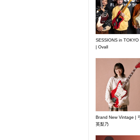
SESSIONS in TOKYO
| Ovall
Brand New Vintage |
英梨乃