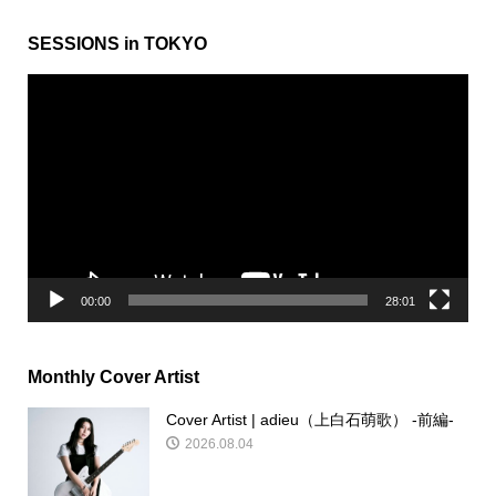
SESSIONS in TOKYO
動
画
プ
レ
ー
ヤ
ー
00:00
28:01
Monthly Cover Artist
Cover Artist | adieu（上白石萌歌） -前編-
2026.08.04