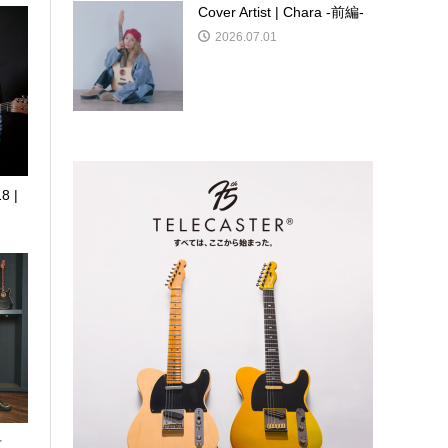
Cover Artist | Chara -前編-
2026.07.01
8 |
希