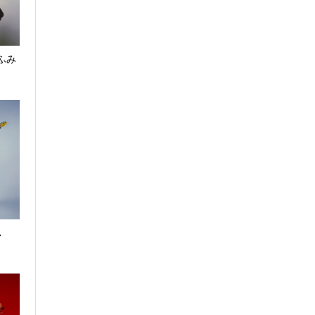
g ふみ
A