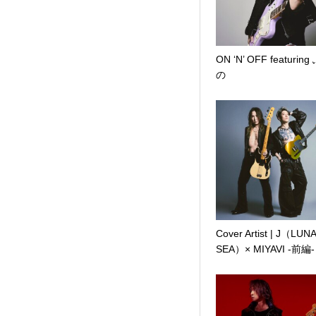
ON ‘N’ OFF featurin
の
Cover Artist | J（LUN
SEA）× MIYAVI -前編-