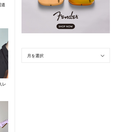
×同道
月を選択
家入レ