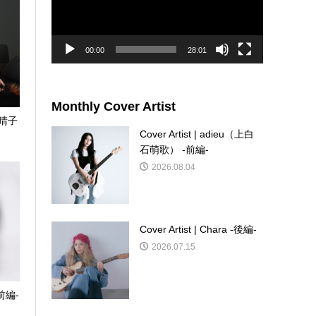
ー
ヤ
ー
00:00
28:01
Monthly Cover Artist
長屋晴子
Cover Artist | adieu（上白
石萌歌） -前編-
2026.08.04
Cover Artist | Chara -後編-
2026.07.15
-前編-