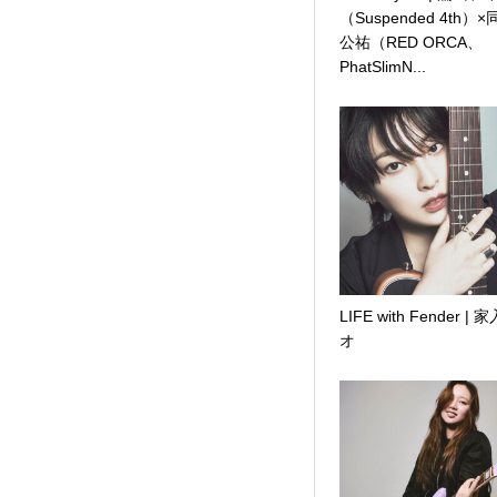
（Suspended 4th）
公祐（RED ORCA、
PhatSlimN...
LIFE with Fender | 
オ