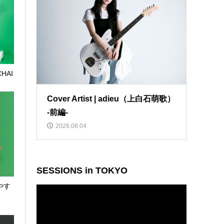
 CHAI
Cover Artist | adieu（上白石萌歌）
-前編-
2026.08.04
SESSIONS in TOKYO
| やす
動
画
プ
レ