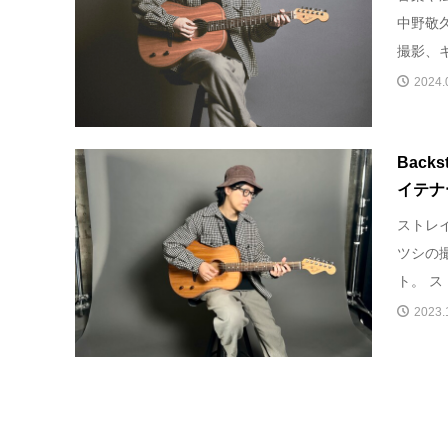
中野敬
撮影、キ
2024.
Back
イテナ
ストレ
ツシの
ト。 ス
2023.