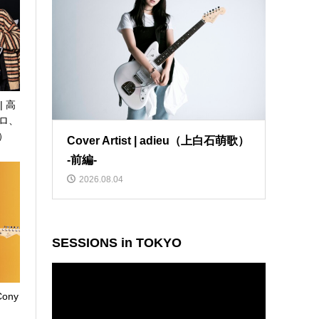
| 高
ロ、
N）
Cover Artist | adieu（上白石萌歌）
-前編-
2026.08.04
SESSIONS in TOKYO
動
画
 Cony
プ
）
レ