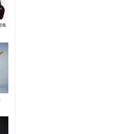
| 君島
A