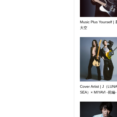
Music Plus Yourself 
大空
Cover Artist | J（LUN
SEA）× MIYAVI -前編-