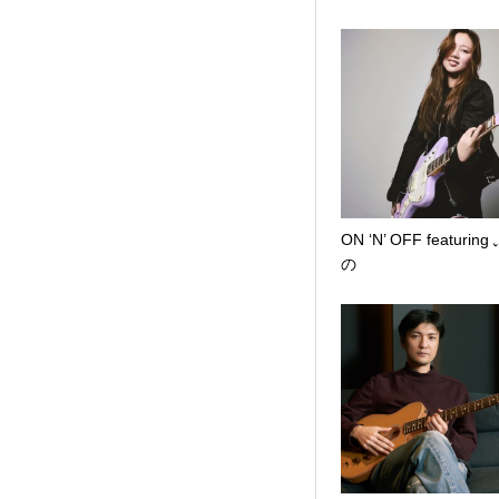
ON ‘N’ OFF featurin
の