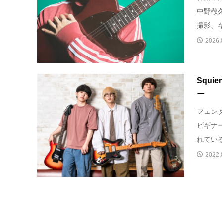
中野敬
撮影、キ
2026.
Squie
ー
フェン
ビギナ
れている
2022.