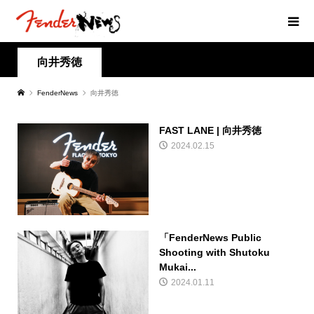
向井秀徳
FenderNews
向井秀徳
FAST LANE | 向井秀徳
2024.02.15
「FenderNews Public
Shooting with Shutoku
Mukai...
2024.01.11