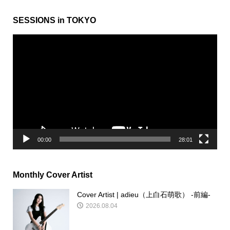
SESSIONS in TOKYO
動
画
プ
レ
ー
ヤ
ー
00:00
28:01
Monthly Cover Artist
Cover Artist | adieu（上白石萌歌） -前編-
2026.08.04