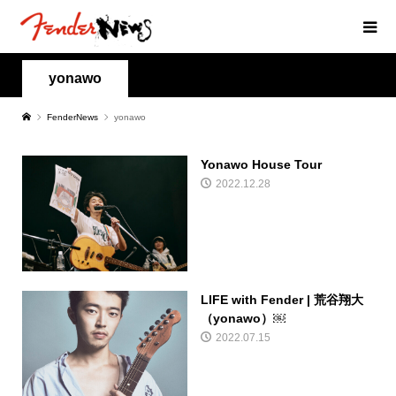
yonawo
FenderNews
yonawo
Yonawo House Tour
2022.12.28
LIFE with Fender | 荒谷翔大
（yonawo）￼
2022.07.15