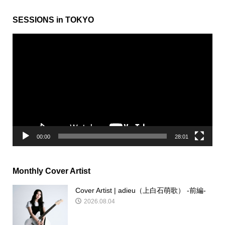
SESSIONS in TOKYO
動
画
プ
レ
ー
ヤ
ー
00:00
28:01
Monthly Cover Artist
Cover Artist | adieu（上白石萌歌） -前編-
2026.08.04