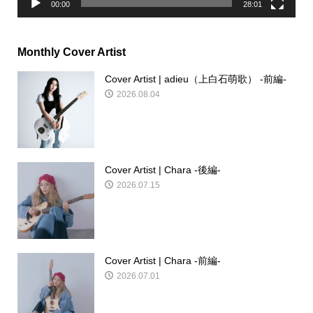
00:00
28:01
Monthly Cover Artist
Cover Artist | adieu（上白石萌歌） -前編-
2026.08.04
Cover Artist | Chara -後編-
2026.07.15
Cover Artist | Chara -前編-
2026.07.01