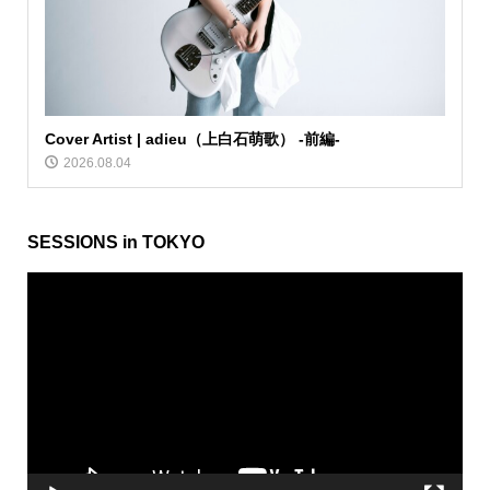
Cover Artist | adieu（上白石萌歌） -前編-
2026.08.04
SESSIONS in TOKYO
動
画
プ
レ
ー
ヤ
ー