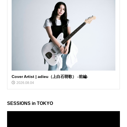
Cover Artist | adieu（上白石萌歌） -前編-
2026.08.04
SESSIONS in TOKYO
動
画
プ