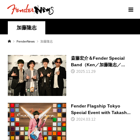
加藤隆志
FenderNews
加藤隆志
斎藤宏介＆Fender Special
Band（Ken／加藤隆志／...
2025.11.29
Fender Flagship Tokyo
Special Event with Takash...
2024.03.12