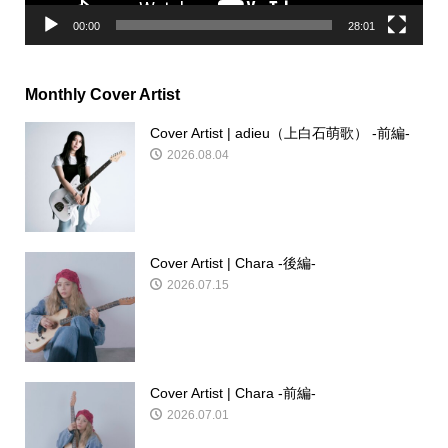
00:00
28:01
Monthly Cover Artist
Cover Artist | adieu（上白石萌歌） -前編-
2026.08.04
Cover Artist | Chara -後編-
2026.07.15
Cover Artist | Chara -前編-
2026.07.01