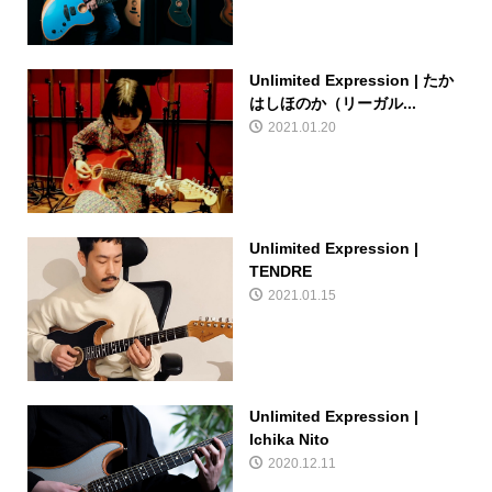
Unlimited Expression | たか
はしほのか（リーガル...
2021.01.20
Unlimited Expression |
TENDRE
2021.01.15
Unlimited Expression |
Ichika Nito
2020.12.11