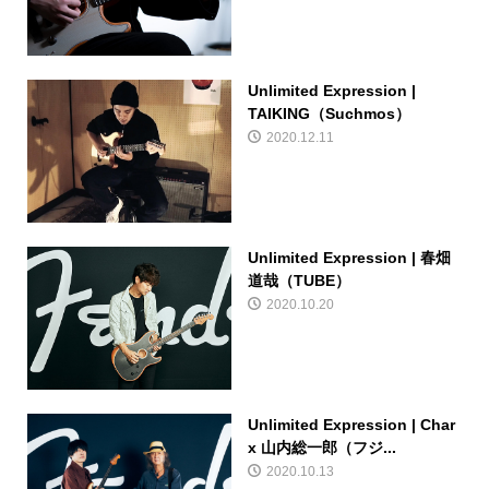
Unlimited Expression |
TAIKING（Suchmos）
2020.12.11
Unlimited Expression | 春畑
道哉（TUBE）
2020.10.20
Unlimited Expression | Char
x 山内総一郎（フジ...
2020.10.13