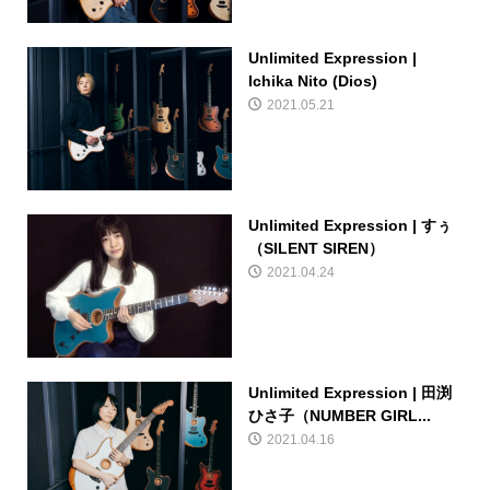
Unlimited Expression |
Ichika Nito (Dios)
2021.05.21
Unlimited Expression | すぅ
（SILENT SIREN）
2021.04.24
Unlimited Expression | 田渕
ひさ子（NUMBER GIRL...
2021.04.16