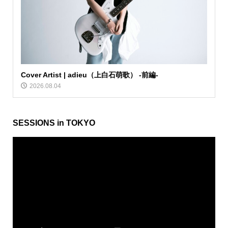
Cover Artist | adieu（上白石萌歌） -前編-
2026.08.04
SESSIONS in TOKYO
動
画
プ
レ
ー
ヤ
ー