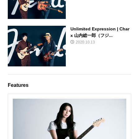
Unlimited Expression | Char
x 山内総一郎（フジ...
2020.10.13
Features